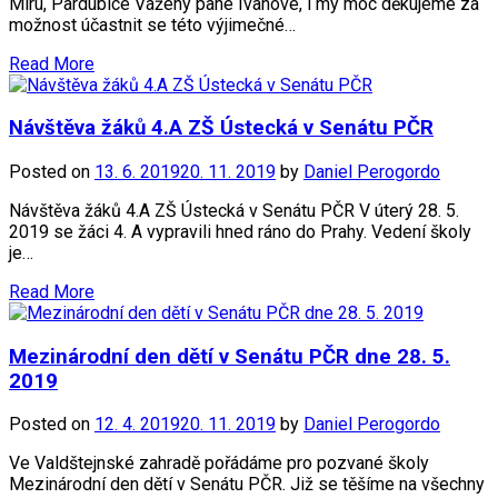
Míru, Pardubice Vážený pane Ivanove, i my moc děkujeme za
možnost účastnit se této výjimečné…
Read More
Návštěva žáků 4.A ZŠ Ústecká v Senátu PČR
Posted on
13. 6. 2019
20. 11. 2019
by
Daniel Perogordo
Návštěva žáků 4.A ZŠ Ústecká v Senátu PČR V úterý 28. 5.
2019 se žáci 4. A vypravili hned ráno do Prahy. Vedení školy
je…
Read More
Mezinárodní den dětí v Senátu PČR dne 28. 5.
2019
Posted on
12. 4. 2019
20. 11. 2019
by
Daniel Perogordo
Ve Valdštejnské zahradě pořádáme pro pozvané školy
Mezinárodní den dětí v Senátu PČR. Již se těšíme na všechny