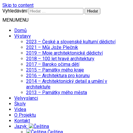
Skip to content
Vyhledávání
MENU
MENU
Domů
Výstavy
2023 – České a slovenské kulturní dědictví
2021 – Můj Jože Plečnik
2019 – Moje architektonické dědictví
2018 – 100 let hravé architektury
2017 – Baroko očima dětí
2015 – Památky mého kraje
2016 – Architektura pro korunu
2014 – Architektonický detail a umění v
architektuře
2013 – Památky mého města
Velvyslanci
Školy
Videa
O Projektu
Kontakt
Jazyk:
Čeština