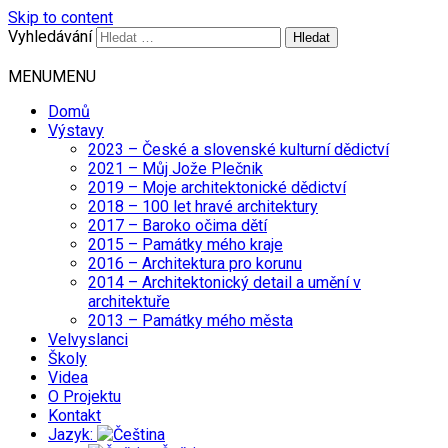
Skip to content
Vyhledávání
MENU
MENU
Domů
Výstavy
2023 – České a slovenské kulturní dědictví
2021 – Můj Jože Plečnik
2019 – Moje architektonické dědictví
2018 – 100 let hravé architektury
2017 – Baroko očima dětí
2015 – Památky mého kraje
2016 – Architektura pro korunu
2014 – Architektonický detail a umění v
architektuře
2013 – Památky mého města
Velvyslanci
Školy
Videa
O Projektu
Kontakt
Jazyk: