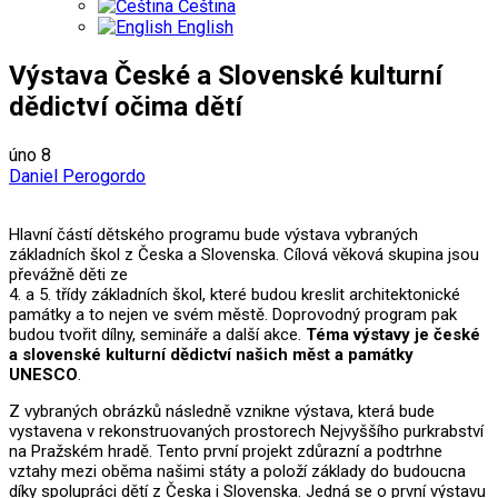
Čeština
English
Výstava České a Slovenské kulturní
dědictví očima dětí
úno
8
Daniel Perogordo
Hlavní částí dětského programu bude výstava vybraných
základních škol z Česka a Slovenska. Cílová věková skupina jsou
převážně děti ze
4. a 5. třídy základních škol, které budou kreslit architektonické
památky a to nejen ve svém městě. Doprovodný program pak
budou tvořit dílny, semináře a další akce.
Téma výstavy je české
a slovenské kulturní dědictví našich měst a památky
UNESCO
.
Z vybraných obrázků následně vznikne výstava, která bude
vystavena v rekonstruovaných prostorech Nejvyššího purkrabství
na Pražském hradě. Tento první projekt zdůrazní a podtrhne
vztahy mezi oběma našimi státy a položí základy do budoucna
díky spolupráci dětí z Česka i Slovenska.
Jedná se o první výstavu