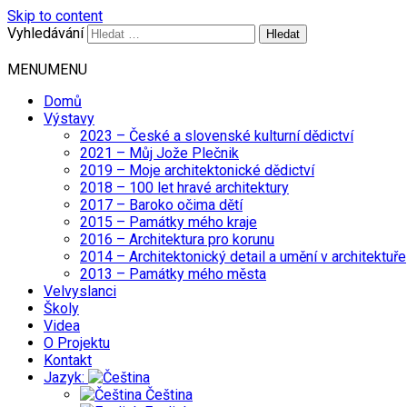
Skip to content
Vyhledávání
MENU
MENU
Domů
Výstavy
2023 – České a slovenské kulturní dědictví
2021 – Můj Jože Plečnik
2019 – Moje architektonické dědictví
2018 – 100 let hravé architektury
2017 – Baroko očima dětí
2015 – Památky mého kraje
2016 – Architektura pro korunu
2014 – Architektonický detail a umění v architektuře
2013 – Památky mého města
Velvyslanci
Školy
Videa
O Projektu
Kontakt
Jazyk:
Čeština