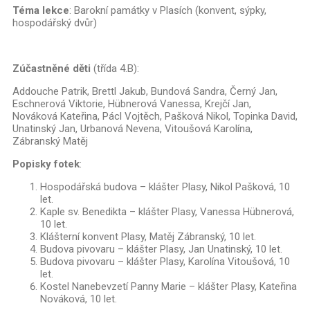
Téma lekce
: Barokní památky v Plasích (konvent, sýpky,
hospodářský dvůr)
Zúčastněné děti
(třída 4.B):
Addouche Patrik, Brettl Jakub, Bundová Sandra, Černý Jan,
Eschnerová Viktorie, Hübnerová Vanessa, Krejčí Jan,
Nováková Kateřina, Pácl Vojtěch, Pašková Nikol, Topinka David,
Unatinský Jan, Urbanová Nevena, Vitoušová Karolína,
Zábranský Matěj
Popisky fotek
:
Hospodářská budova – klášter Plasy, Nikol Pašková, 10
let.
Kaple sv. Benedikta – klášter Plasy, Vanessa Hübnerová,
10 let.
Klášterní konvent Plasy, Matěj Zábranský, 10 let.
Budova pivovaru – klášter Plasy, Jan Unatinský, 10 let.
Budova pivovaru – klášter Plasy, Karolína Vitoušová, 10
let.
Kostel Nanebevzetí Panny Marie – klášter Plasy, Kateřina
Nováková, 10 let.