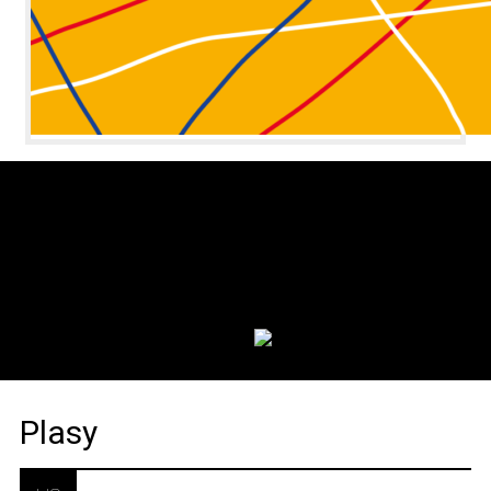
MENU
MENU
DOMŮ
VÝSTAVY
VELVYSLANCI
ŠKOLY
VIDEA
O PROJEKTU
KONTAKT
JAZYK:
Plasy