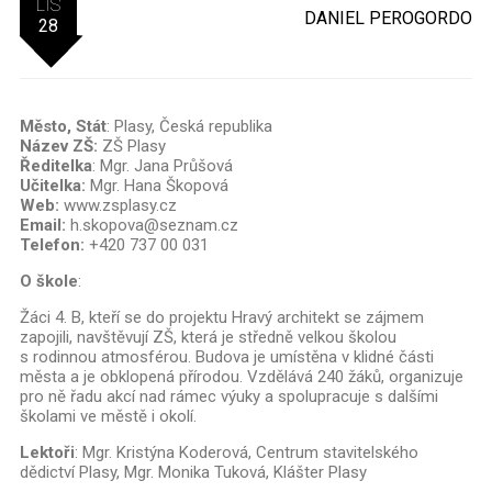
LIS
DANIEL PEROGORDO
28
Město,
Stát
: Plasy, Česká republika
Název ZŠ:
ZŠ Plasy
Ředitelka
: Mgr. Jana Průšová
Učitelka:
Mgr. Hana Škopová
Web:
www.zsplasy.cz
Email:
h.skopova@seznam.cz
Telefon:
+420 737 00 031
O škole
:
Žáci 4. B, kteří se do projektu Hravý architekt se zájmem
zapojili, navštěvují ZŠ, která je středně velkou školou
s rodinnou atmosférou. Budova je umístěna v klidné části
města a je obklopená přírodou. Vzdělává 240 žáků, organizuje
pro ně řadu akcí nad rámec výuky a spolupracuje s dalšími
školami ve městě i okolí.
Lektoři
: Mgr. Kristýna Koderová, Centrum stavitelského
dědictví Plasy, Mgr. Monika Tuková, Klášter Plasy