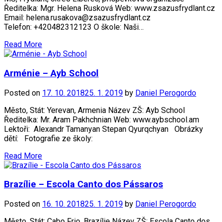
Ředitelka: Mgr. Helena Rusková Web: www.zsazusfrydlant.cz
Email: helena.rusakova@zsazusfrydlant.cz
Telefon: +420482312123 O škole: Naši…
Read More
Arménie – Ayb School
Posted on
17. 10. 2018
25. 1. 2019
by
Daniel Perogordo
Město, Stát: Yerevan, Armenia Název ZŠ: Ayb School
Ředitelka: Mr. Aram Pakhchnian Web: www.aybschool.am
Lektoři: Alexandr Tamanyan Stepan Qyurqchyan Obrázky
dětí: Fotografie ze školy:
Read More
Brazílie – Escola Canto dos Pássaros
Posted on
16. 10. 2018
25. 1. 2019
by
Daniel Perogordo
Město, Stát: Cabo Frio, Brazílie Název ZŠ: Escola Canto dos