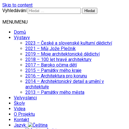
Skip to content
Vyhledávání
MENU
MENU
Domů
Výstavy
2023 – České a slovenské kulturní dědictví
2021 – Můj Jože Plečnik
2019 – Moje architektonické dědictví
2018 – 100 let hravé architektury
2017 – Baroko očima dětí
2015 – Památky mého kraje
2016 – Architektura pro korunu
2014 – Architektonický detail a umění v
architektuře
2013 – Památky mého města
Velvyslanci
Školy
Videa
O Projektu
Kontakt
Jazyk: