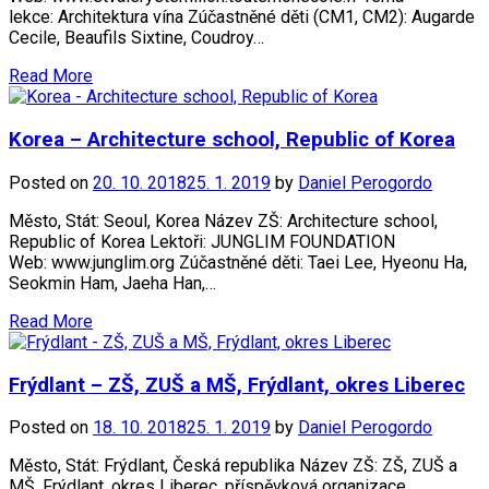
lekce: Architektura vína Zúčastněné děti (CM1, CM2): Augarde
Cecile, Beaufils Sixtine, Coudroy…
Read More
Korea – Architecture school, Republic of Korea
Posted on
20. 10. 2018
25. 1. 2019
by
Daniel Perogordo
Město, Stát: Seoul, Korea Název ZŠ: Architecture school,
Republic of Korea Lektoři: JUNGLIM FOUNDATION
Web: www.junglim.org Zúčastněné děti: Taei Lee, Hyeonu Ha,
Seokmin Ham, Jaeha Han,…
Read More
Frýdlant – ZŠ, ZUŠ a MŠ, Frýdlant, okres Liberec
Posted on
18. 10. 2018
25. 1. 2019
by
Daniel Perogordo
Město, Stát: Frýdlant, Česká republika Název ZŠ: ZŠ, ZUŠ a
MŠ, Frýdlant, okres Liberec, příspěvková organizace