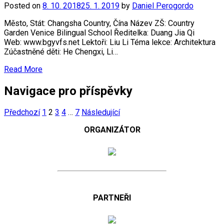
Posted on
8. 10. 2018
25. 1. 2019
by
Daniel Perogordo
Město, Stát: Changsha Country, Čína Název ZŠ: Country
Garden Venice Bilingual School Ředitelka: Duang Jia Qi
Web: www.bgyvfs.net Lektoři: Liu Li Téma lekce: Architektura
Zúčastněné děti: He Chengxi, Li…
Read More
Navigace pro příspěvky
Předchozí
1
2
3
4
…
7
Následující
ORGANIZÁTOR
PARTNEŘI