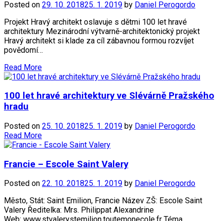
Posted on
29. 10. 2018
25. 1. 2019
by
Daniel Perogordo
Projekt Hravý architekt oslavuje s dětmi 100 let hravé
architektury Mezinárodní výtvarně-architektonický projekt
Hravý architekt si klade za cíl zábavnou formou rozvíjet
povědomí…
Read More
100 let hravé architektury ve Slévárně Pražského
hradu
Posted on
25. 10. 2018
25. 1. 2019
by
Daniel Perogordo
Read More
Francie – Escole Saint Valery
Posted on
22. 10. 2018
25. 1. 2019
by
Daniel Perogordo
Město, Stát: Saint Emilion, Francie Název ZŠ: Escole Saint
Valery Ředitelka: Mrs. Philippat Alexandrine
Web: www.stvalerystemilion.toutemonecole.fr Téma